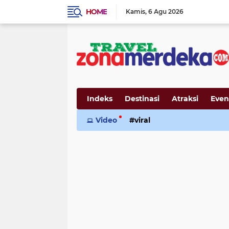
HOME
Kamis
6 Agu 2026
Indeks
Destinasi
Atraksi
Even
Video
viral