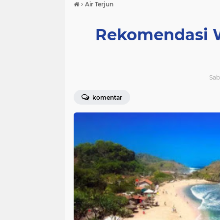
›
Air Terjun
Rekomendasi Wi
Sab
komentar