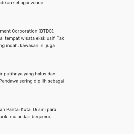
jadikan sebagai venue
pment Corporation (BTDC),
ai tempat wisata eksklusif. Tak
g indah, kawasan ini juga
ir putihnya yang halus dan
Pandawa sering dipilih sebagai
ah Pantai Kuta. Di sini para
rik, mulai dari berjemur,