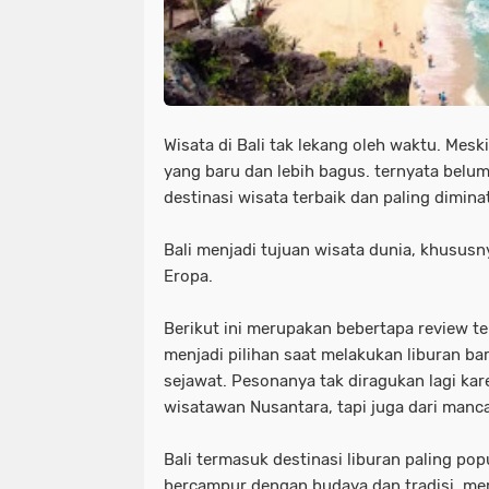
Wisata di Bali tak lekang oleh waktu. Mesk
yang baru dan lebih bagus. ternyata belum
destinasi wisata terbaik dan paling dimina
Bali menjadi tujuan wisata dunia, khusus
Eropa.
Berikut ini merupakan bebertapa review te
menjadi pilihan saat melakukan liburan ba
sejawat. Pesonanya tak diragukan lagi ka
wisatawan Nusantara, tapi juga dari manc
Bali termasuk destinasi liburan paling pop
bercampur dengan budaya dan tradisi, mem