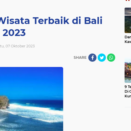
sata Terbaik di Bali
2023
Dan
Kaw
tu, 07 Oktober 2023
SHARE
9 T
Di 
Kun