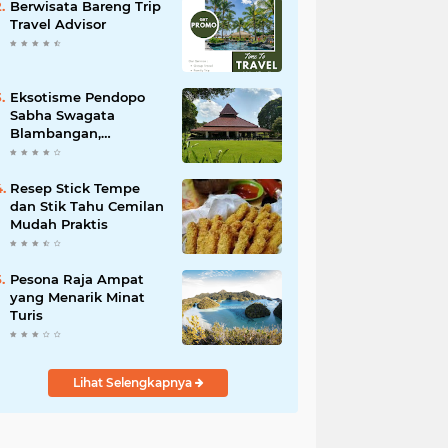
Berwisata Bareng Trip
Travel Advisor
Eksotisme Pendopo
Sabha Swagata
Blambangan,
Dibangun Sejak 1771
Resep Stick Tempe
dan Stik Tahu Cemilan
Mudah Praktis
Pesona Raja Ampat
yang Menarik Minat
Turis
Lihat Selengkapnya