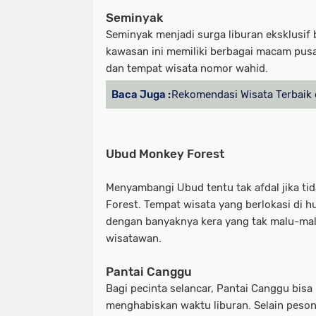
Seminyak
Seminyak menjadi surga liburan eksklusif b
kawasan ini memiliki berbagai macam pus
dan tempat wisata nomor wahid.
Baca Juga :
Rekomendasi Wisata Terbaik 
Ubud Monkey Forest
Menyambangi Ubud tentu tak afdal jika t
Forest. Tempat wisata yang berlokasi di hu
dengan banyaknya kera yang tak malu-mal
wisatawan.
Pantai Canggu
Bagi pecinta selancar, Pantai Canggu bisa
menghabiskan waktu liburan. Selain peson