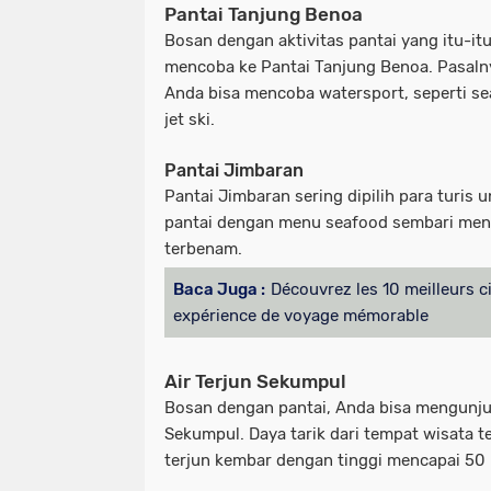
Pantai Tanjung Benoa
Bosan dengan aktivitas pantai yang itu-it
mencoba ke Pantai Tanjung Benoa. Pasalny
Anda bisa mencoba watersport, seperti se
jet ski.
Pantai Jimbaran
Pantai Jimbaran sering dipilih para turis 
pantai dengan menu seafood sembari men
terbenam.
Baca Juga :
Découvrez les 10 meilleurs ci
expérience de voyage mémorable
Air Terjun Sekumpul
Bosan dengan pantai, Anda bisa mengunjun
Sekumpul. Daya tarik dari tempat wisata t
terjun kembar dengan tinggi mencapai 50 