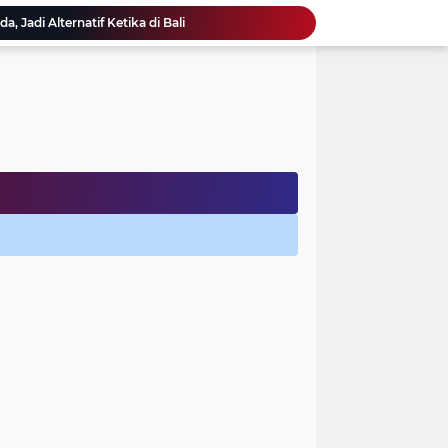
, Jadi Alternatif Ketika di Bali
i Kawah Tua yang Eksotik
wangi Ini Pantang Dilewatkan, Bikin Nagih...
 Bali - Wahana Air WaterSport
Park Pecatu Bali
ark, Taman Safari yang Berkesan di Bali
urung Terbesar Di Indonesia
 Monumen Perjuangan Rakyat Bali
r, Jadi Alternatif Berlibur Saat di Bogor
 Menarik Minat Turis