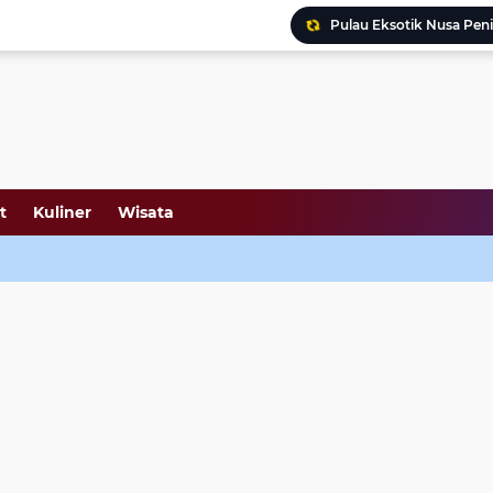
Pulau Eksotik Nusa Penida
Danau Toba, Berasal dar
11 Makanan Ikonik Banyu
Wisata Tanjung Benoa Di
Wisata New Kuta Green 
Bali Safari and Marine P
Bali Bird Park, Taman B
Museum Bajra Sandhi -
t
Kuliner
Wisata
Destinasi Menarik di Bogo
Pesona Raja Ampat yang